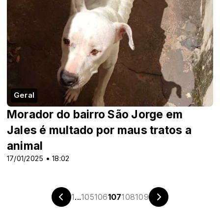
Geral
Morador do bairro São Jorge em
Jales é multado por maus tratos a
animal
17/01/2025 • 18:02
1
...
105
106
107
108
109