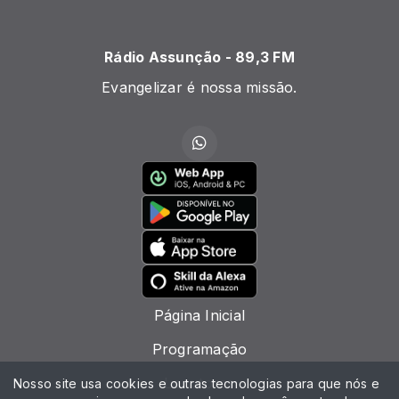
Rádio Assunção - 89,3 FM
Evangelizar é nossa missão.
Página Inicial
Programação
Locutores
Nosso site usa cookies e outras tecnologias para que nós e