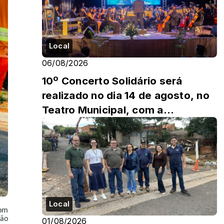
Local
06/08/2026
10º Concerto Solidário será
realizado no dia 14 de agosto, no
Teatro Municipal, com a
Orquestra Sinfônica de Jales
Local
Com
vão
01/08/2026