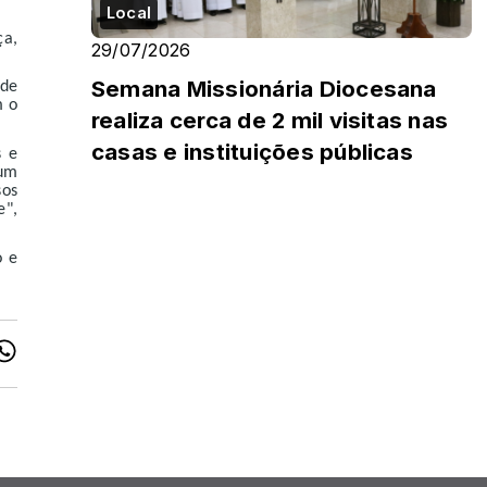
Local
ça,
29/07/2026
Semana Missionária Diocesana
 de
m o
realiza cerca de 2 mil visitas nas
casas e instituições públicas
s e
 um
sos
e",
o e