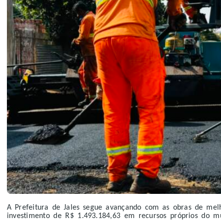
A Prefeitura de Jales segue avançando com as obras de melh
investimento de R$ 1.493.184,63 em recursos próprios do m