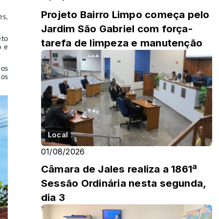
Projeto Bairro Limpo começa pelo
es,
Jardim São Gabriel com força-
eto
tarefa de limpeza e manutenção
o e
ros
ros
Local
01/08/2026
Câmara de Jales realiza a 1861ª
Sessão Ordinária nesta segunda,
dia 3