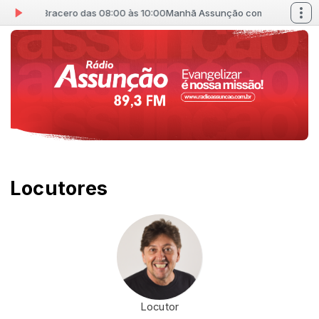
Rosana Bracero das 08:00 às 10:00
Manhã Assunção com Rosana Brace
Locutores
Locutor