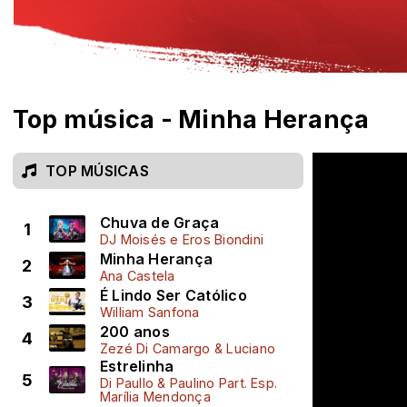
Top música - Minha Herança
TOP MÚSICAS
Chuva de Graça
1
DJ Moisés e Eros Biondini
Minha Herança
2
Ana Castela
É Lindo Ser Católico
3
William Sanfona
200 anos
4
Zezé Di Camargo & Luciano
Estrelinha
5
Di Paullo & Paulino Part. Esp.
Marília Mendonça